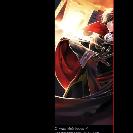
Откуда:
Мой Форум =)