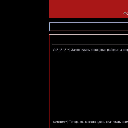
Ф
Объявление
УрЯяЯяЯ =) Закончились последние работы на форум
заметил =) Теперь вы можете здесь скачивать аним