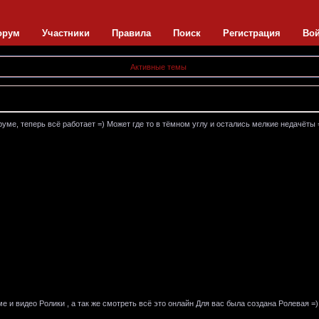
орум
Участники
Правила
Поиск
Регистрация
Во
Активные темы
е, теперь всё работает =) Может где то в тёмном углу и остались мелкие недачёты =)
е и видео Ролики , а так же смотреть всё это онлайн Для вас была создана Ролевая =