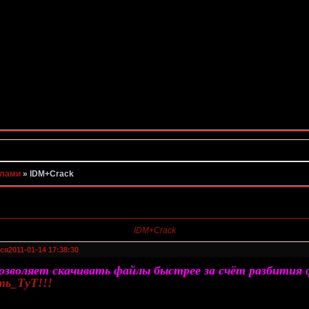
йлами
»
IDM+Crack
IDM+Crack
ся
2011-01-14 17:38:30
зволяет скачивать файлы быстрее за счёт разбития ф
ть_ТуТ!!!