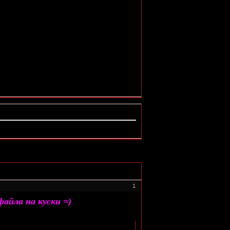
1
айла на куски =)