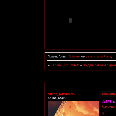
Привет, Гость!
Войдите
или
зарегистрируйтесь
.
»
_Anime_Forum4eG
»
По Для работы с фа
Страница:
1
Anime_KaWai4eG
Поделить
Anime_OtakU
IDM-по
Скача
0