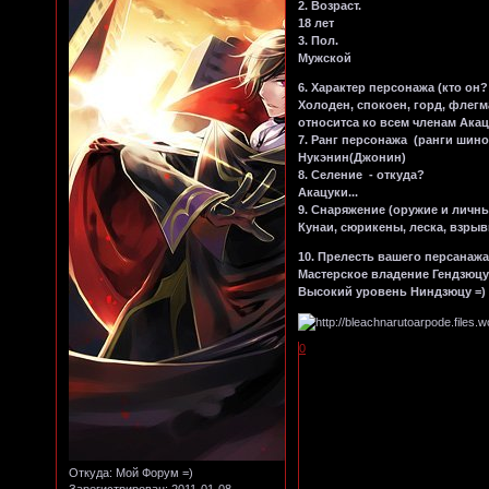
2. Возраст.
18 лет
3. Пол.
Мужской
6. Характер персонажа (кто он
Холоден, спокоен, горд, флег
относитса ко всем членам Ака
7. Ранг персонажа (ранги шино
Нукэнин(Джонин)
8. Селение - откуда?
Акацуки...
9. Снаряжение (оружие и личн
Кунаи, сюрикены, леска, взрыв
10. Прелесть вашего персанаж
Мастерское владение Гендзюц
Высокий уровень Ниндзюцу =)
0
Откуда:
Мой Форум =)