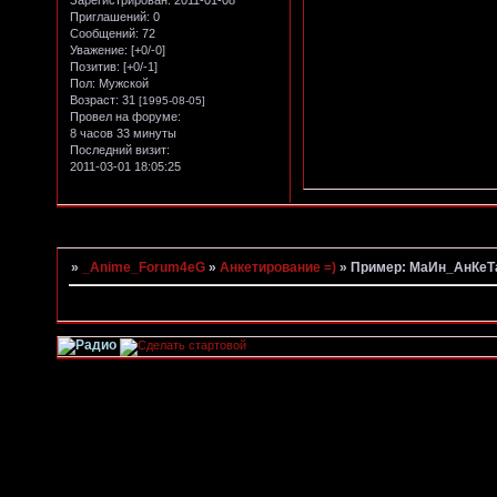
Зарегистрирован
: 2011-01-08
Приглашений:
0
Сообщений:
72
Уважение:
[+0/-0]
Позитив:
[+0/-1]
Пол:
Мужской
Возраст:
31
[1995-08-05]
Провел на форуме:
8 часов 33 минуты
Последний визит:
2011-03-01 18:05:25
Страница:
1
»
_Anime_Forum4eG
»
Анкетирование =)
»
Пример: МаИн_АнКеТ