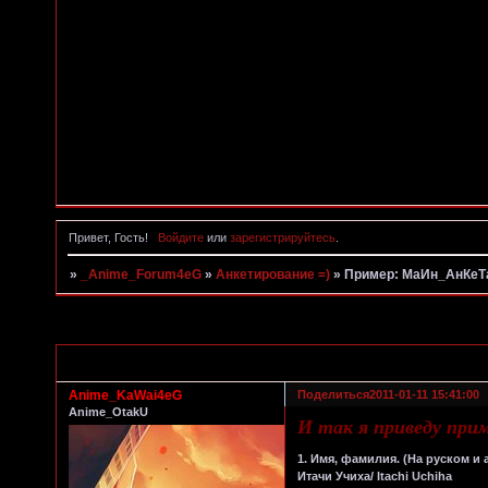
Привет, Гость!
Войдите
или
зарегистрируйтесь
.
»
_Anime_Forum4eG
»
Анкетирование =)
»
Пример: МаИн_АнКеТ
Страница:
1
Anime_KaWai4eG
Поделиться
2011-01-11 15:41:00
Anime_OtakU
И так я приведу прим
1. Имя, фамилия. (На руском и
Итачи Учиха/ Itachi Uchiha