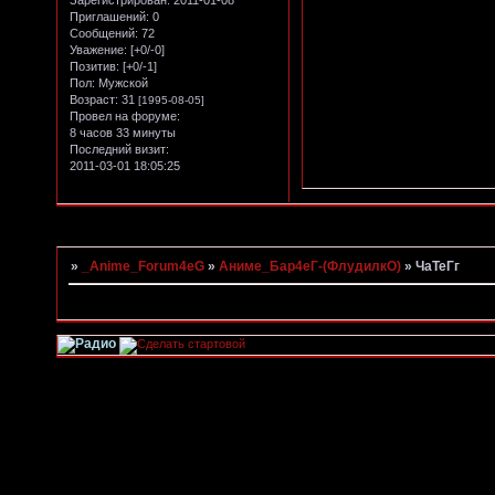
Зарегистрирован
: 2011-01-08
Приглашений:
0
Сообщений:
72
Уважение:
[+0/-0]
Позитив:
[+0/-1]
Пол:
Мужской
Возраст:
31
[1995-08-05]
Провел на форуме:
8 часов 33 минуты
Последний визит:
2011-03-01 18:05:25
Страница:
1
»
_Anime_Forum4eG
»
Аниме_Бар4еГ-(ФлудилкО)
»
ЧаТеГг