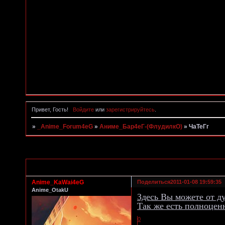
Привет, Гость!
Войдите
или
зарегистрируйтесь
.
»
_Anime_Forum4eG
»
Аниме_Бар4еГ-(ФлудилкО)
»
ЧаТеГг
Страница:
1
Anime_KaWai4eG
Поделиться
2011-01-08 19:59:35
Anime_OtakU
Здесь Вы можете от д
Так же есть полноце
0