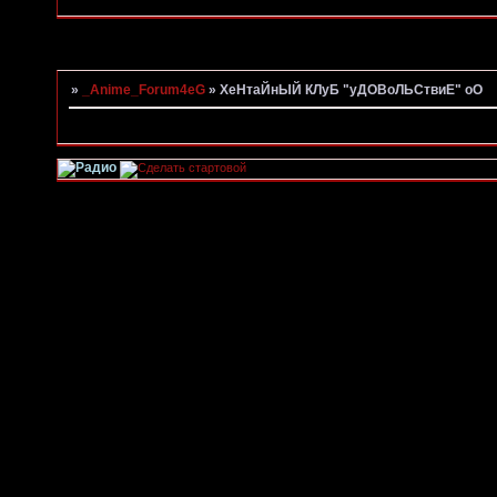
Страница:
1
»
_Anime_Forum4eG
»
ХеНтаЙнЫЙ КЛуБ "уДОВоЛЬСтвиЕ" оО