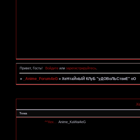
Привет, Гость!
Войдите
или
зарегистрируйтесь
.
»
_Anime_Forum4eG
»
ХеНтаЙнЫЙ КЛуБ "уДОВоЛЬСтвиЕ" оО
Страница:
1
Х
Тема
^^Хех...
Anime_KaWai4eG